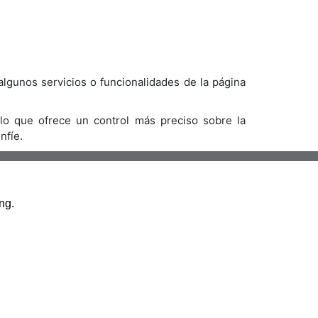
algunos servicios o funcionalidades de la página
 lo que ofrece un control más preciso sobre la
nfíe.
NAVEGACIÓN RÁPIDA
ng.
INICIO
CONTACTO
AVISO LEGAL
POLÍTICA DE COOKIES