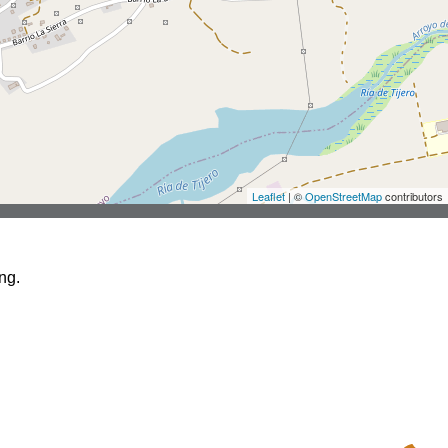
Leaflet
| ©
OpenStreetMap
contributors
NAVEGACIÓN RÁPIDA
ng.
INICIO
CONTACTO
AVISO LEGAL
POLÍTICA DE COOKIES