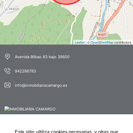
Leaflet
| ©
OpenStreetMap
contributors
Avenida Bilbao 83 bajo 39600
942286783
info@inmobiliariacamargo.es
Este sitio ultiliza cookies necesarias, y otras que
NAVEGACIÓN RÁPIDA