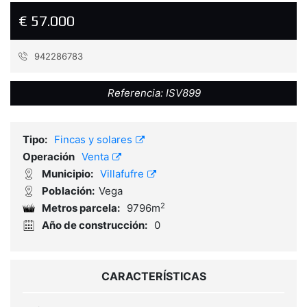
€ 57.000
942286783
Referencia:
ISV899
Tipo:
Fincas y solares
Operación
Venta
Municipio:
Villafufre
Población:
Vega
2
Metros parcela:
9796m
Año de construcción:
0
CARACTERÍSTICAS