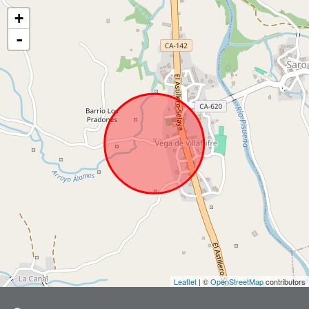
+
-
Leaflet
| ©
OpenStreetMap
contributors