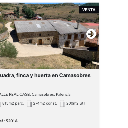
VENTA
uadra, finca y huerta en Camasobres
ALLE REAL CASB, Camasobres, Palencia
815m2 parc.
274m2 const.
200m2 util
ef.: 5201A