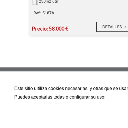
250m2 util
Ref.: 5187A
DETALLES
Precio: 58.000 €
Avenida Bilbao 83 bajo 39600
Este sitio ultiliza cookies necesarias, y otras que se u
942286783
Puedes aceptarlas todas o configurar su uso:
info@inmobiliariacamargo.es