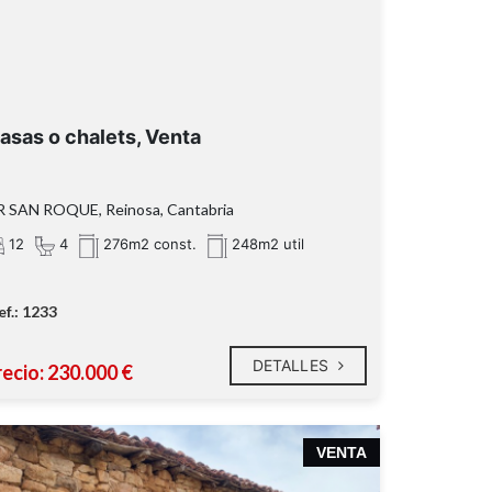
asas o chalets, Venta
R SAN ROQUE, Reinosa, Cantabria
12
4
276m2 const.
248m2 util
ef.: 1233
DETALLES
recio: 230.000 €
VENTA