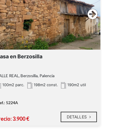
asa en Berzosilla
LLE REAL, Berzosilla, Palencia
100m2 parc.
198m2 const.
190m2 util
ef.: 5224A
DETALLES
ecio: 3.900 €