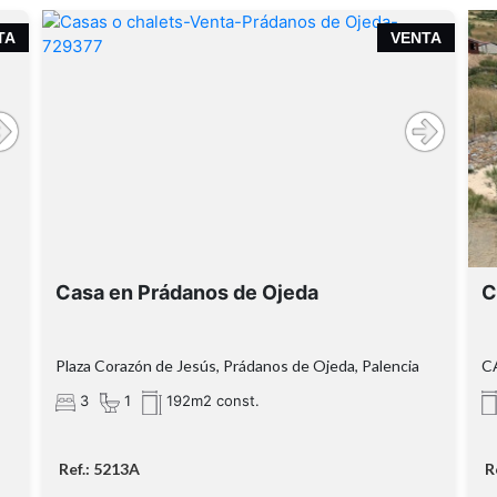
a
Casa con patio, cuadra y almacén en
TA
VENTA
Prádanos de Ojeda 🏡🌿
casa de planta baja + 1 altura y
ático
Prádanos de Ojeda
+
n
Planta baja
Casa en Prádanos de Ojeda
C
patio
Cuadra
Almacén
Primera planta
3 dormitorios
Plaza Corazón de Jesús, Prádanos de Ojeda, Palencia
C
Ático
3
1
192m2 const.
tejado
Ref.: 5213A
R
restaurado