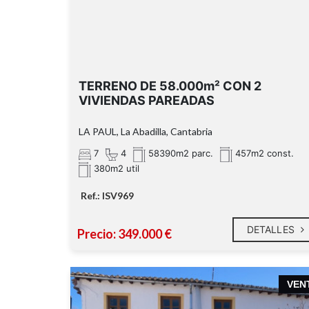
TERRENO DE 58.000m² CON 2
VIVIENDAS PAREADAS
LA PAUL, La Abadilla, Cantabria
7
4
58390m2 parc.
457m2 const.
380m2 util
Ref.: ISV969
DETALLES
Precio: 349.000 €
VEN