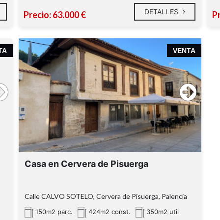
DETALLES
Precio: 63.000 €
Pr
o
oportunidad de
TA
VENTA
adquirir una casa excepcional en Cervera de
Pisuerga,
Los gastos de notaría, registro, impuestos no
Montaña
están incluidos en el precio de venta.
Palentina.
representa una
inversión segura y satisfactoria
belleza natural.
Casa en Cervera de Pisuerga
Calle CALVO SOTELO, Cervera de Pisuerga, Palencia
150m2 parc.
424m2 const.
350m2 util