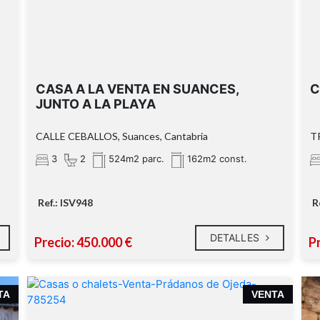
CASA A LA VENTA EN SUANCES,
C
JUNTO A LA PLAYA
CALLE CEBALLOS, Suances, Cantabria
T
3
2
524m2 parc.
162m2 const.
Cabe mencionar que la propiedad cuenta
con servidumbre de paso
Ref.: ISV948
R
DETALLES
Precio: 450.000 €
P
TA
VENTA