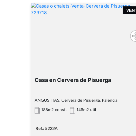
Casa para reformar en el centro de Cerver
VEN
de Pisuerga 🏚️
vivienda para reforma integral
Cervera de Pisuerga
planta baja 
1 altura
almacé
anexo
Casa en Cervera de Pisuerga
reforma total
ANGUSTIAS, Cervera de Pisuerga, Palencia
188m2 const.
146m2 util
Ref.: 5223A