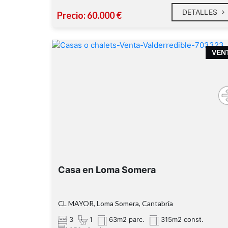
DETALLES
Precio: 60.000 €
Los gastos de notaría, registro, impuestos n
están incluidos en el precio de venta.
VEN
Casa en Loma Somera
CL MAYOR, Loma Somera, Cantabria
3
1
63m2 parc.
315m2 const.