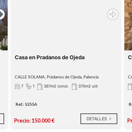
Casa en Pradanos de Ojeda
C
CALLE SOLANA, Prádanos de Ojeda, Palencia
CA
7
1
367m2 const.
370m2 util
Ref.: 5255A
R
DETALLES
Precio: 150.000 €
Pr