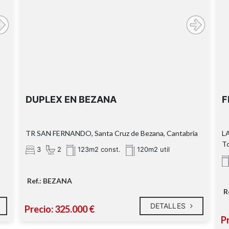
DUPLEX EN BEZANA
F
TR SAN FERNANDO, Santa Cruz de Bezana, Cantabria
L
T
3
2
123m2 const.
120m2 util
Ref.: BEZANA
R
DETALLES
Precio: 325.000 €
Pr