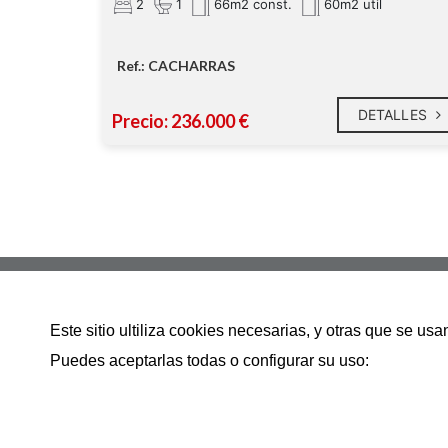
2
1
66m2 const.
60m2 util
Ref.: CACHARRAS
DETALLES
Precio: 236.000 €
Avenida Bilbao 83 bajo 39600
Este sitio ultiliza cookies necesarias, y otras que se u
942286783
Puedes aceptarlas todas o configurar su uso:
info@inmobiliariacamargo.es