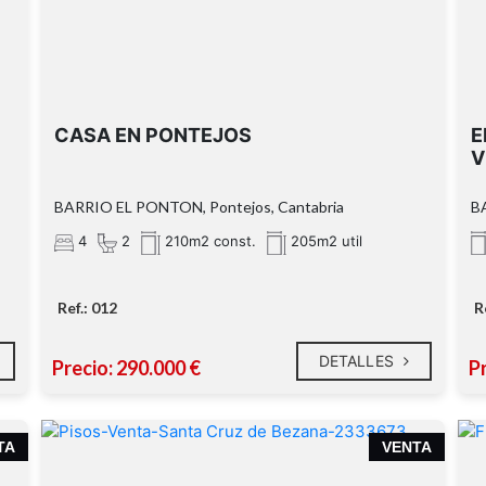
CASA EN PONTEJOS
E
V
BARRIO EL PONTON, Pontejos, Cantabria
BA
4
2
210m2 const.
205m2 util
Ref.: 012
R
DETALLES
Precio: 290.000 €
Pr
TA
VENTA