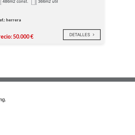
486m2 const.
366m2 util
ef.: herrera
DETALLES
ecio: 50.000 €
NAVEGACIÓN RÁPIDA
ng.
INICIO
CONTACTO
AVISO LEGAL
POLÍTICA DE COOKIES