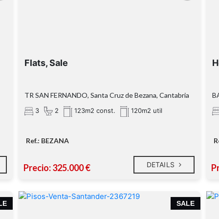
Flats, Sale
H
TR SAN FERNANDO, Santa Cruz de Bezana, Cantabria
B
3
2
123m2 const.
120m2 util
Ref.: BEZANA
R
DETAILS
Precio: 325.000 €
P
LE
SALE