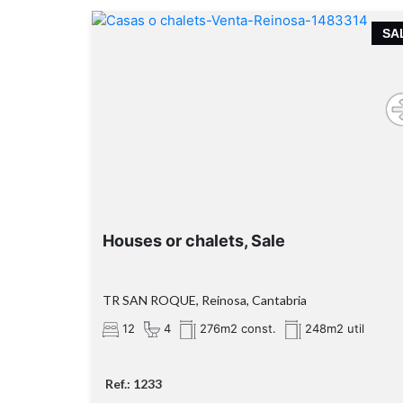
SA
Houses or chalets, Sale
TR SAN ROQUE, Reinosa, Cantabria
12
4
276m2 const.
248m2 util
Ref.: 1233