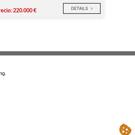
DETAILS
recio: 220.000 €
QUICK NAVIGATION
ng.
HOME
CONTACT
LEGAL ADVICE
COOKIES POLICY