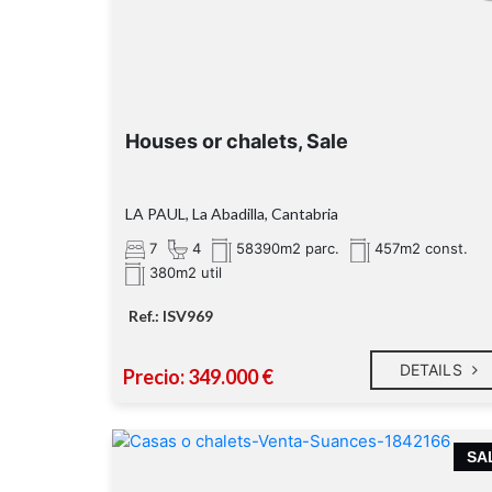
Houses or chalets, Sale
LA PAUL, La Abadilla, Cantabria
7
4
58390m2 parc.
457m2 const.
380m2 util
Ref.: ISV969
DETAILS
Precio: 349.000 €
SA