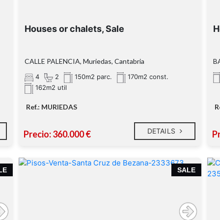
Houses or chalets, Sale
H
CALLE PALENCIA, Muriedas, Cantabria
B
4
2
150m2 parc.
170m2 const.
162m2 util
Ref.: MURIEDAS
R
DETAILS
Precio: 360.000 €
P
LE
SALE