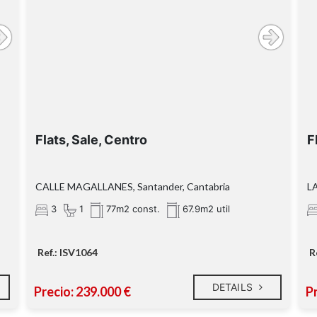
Flats, Sale, Centro
F
CALLE MAGALLANES, Santander, Cantabria
LA
3
1
77m2 const.
67.9m2 util
Ref.: ISV1064
R
DETAILS
Precio: 239.000 €
P