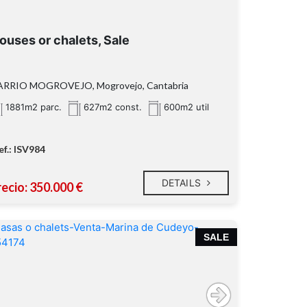
ouses or chalets, Sale
ARRIO MOGROVEJO, Mogrovejo, Cantabria
1881m2 parc.
627m2 const.
600m2 util
ef.: ISV984
DETAILS
recio: 350.000 €
SALE