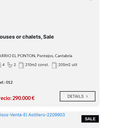
ouses or chalets, Sale
ARRIO EL PONTON, Pontejos, Cantabria
4
2
210m2 const.
205m2 util
ef.: 012
DETAILS
recio: 290.000 €
SALE