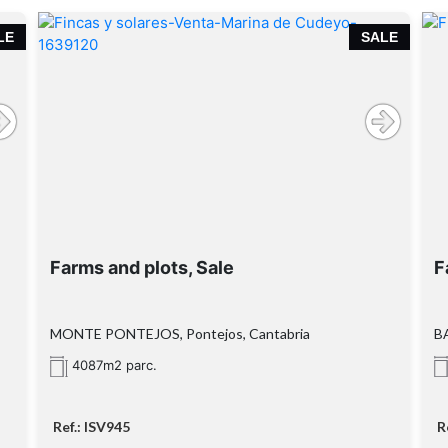
LE
SALE
Farms and plots, Sale
F
MONTE PONTEJOS, Pontejos, Cantabria
BA
4087m2 parc.
Ref.: ISV945
R