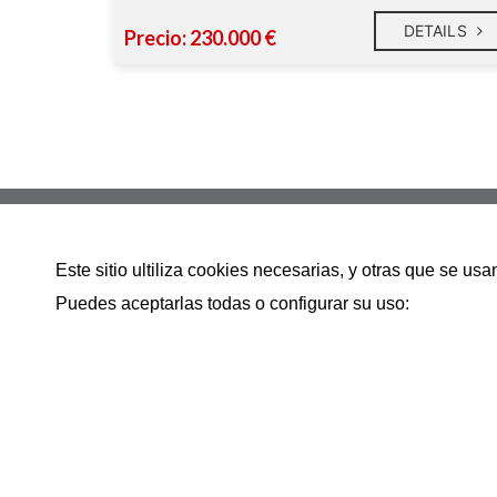
DETAILS
Precio: 230.000 €
Avenida Bilbao 83 bajo 39600
Este sitio ultiliza cookies necesarias, y otras que se u
942286783
Puedes aceptarlas todas o configurar su uso:
info@inmobiliariacamargo.es