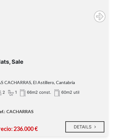
lats, Sale
S CACHARRAS, El Astillero, Cantabria
2
1
66m2 const.
60m2 util
ef.: CACHARRAS
DETAILS
recio: 236.000 €